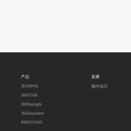
产品
直播
3D180VR
预约演示
360STAR
360Starlight
360Anywhere
PHITITANS