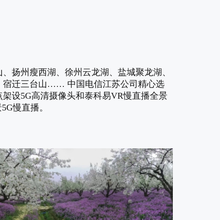
山、扬州瘦西湖、徐州云龙湖、盐城聚龙湖、
宿迁三台山…… 中国电信江苏公司精心选
点架设5G高清摄像头和泰科易VR慢直播全景
景5G慢直播。