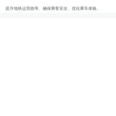
提升地铁运营效率、确保乘客安全、优化乘车体验。
灾害现场
快速制定救援方案，保障救援人员和受困人员的安全。