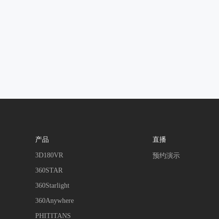
产品
直播
3D180VR
预约演示
360STAR
360Starlight
360Anywhere
PHITITANS